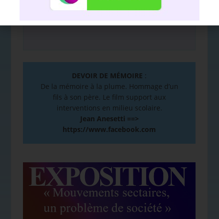
DEVOIR DE MÉMOIRE
:
De la mémoire à la plume. Hommage d’un
fils à son père. Le film support aux
interventions en milieu scolaire.
Jean Anesetti ==>
https://www.facebook.com