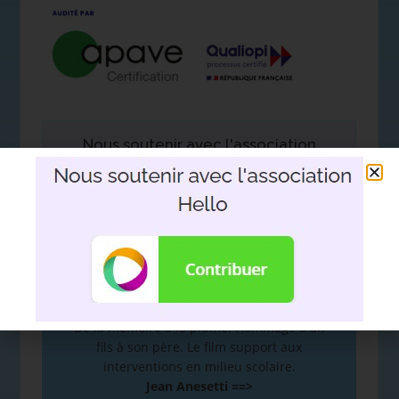
Nous soutenir avec l'association
Hello
DEVOIR DE MÉMOIRE
:
De la mémoire à la plume. Hommage d’un
fils à son père. Le film support aux
interventions en milieu scolaire.
Jean Anesetti ==>