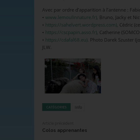
Avec par ordre d’apparition à l’antenne : Fabi
•
www.lemoulinnature.fr),
Bruno, Jacky et Nic
•
https://sahelvert.wordpress.com),
Cédric (ce
•
https://cscpapin.asso.fr),
Catherine (SOMCO
•
https://cdafal68.eu).
Photo Darek Szuster (jo
JLW.
Info
CATÉGORIES
Article précédent
Colos apprenantes