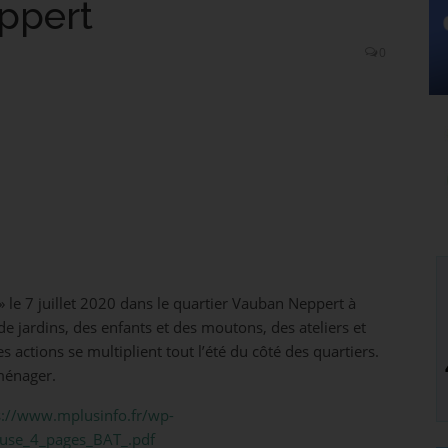
ppert
0
 le 7 juillet 2020 dans le quartier Vauban Neppert à
de jardins, des enfants et des moutons, des ateliers et
s actions se multiplient tout l’été du côté des quartiers.
ménager.
s://www.mplusinfo.fr/wp-
use_4_pages_BAT_.pdf