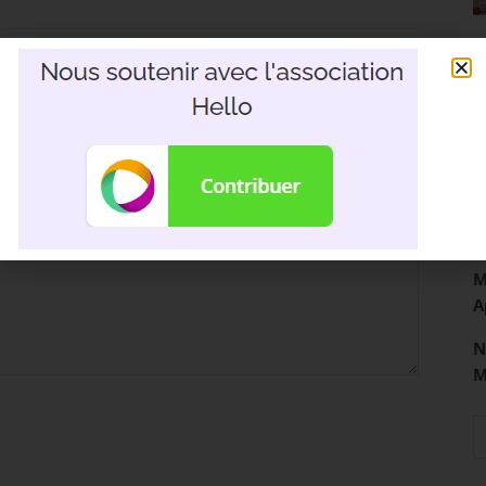
R
3
D
M
A
N