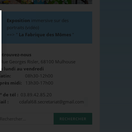
Exposition
immersive sur des
portraits (vidéo)
==>
"
La Fabrique des Mômes
"
etrouvez-nous
 Rue Georges Risler, 68100 Mulhouse
u lundi au vendredi
atin:
08h30-12h00
près midi:
13h30-17h00
° de tél :
03.89.42.85.20
Mail :
cdafal68.secretariat@gmail.com