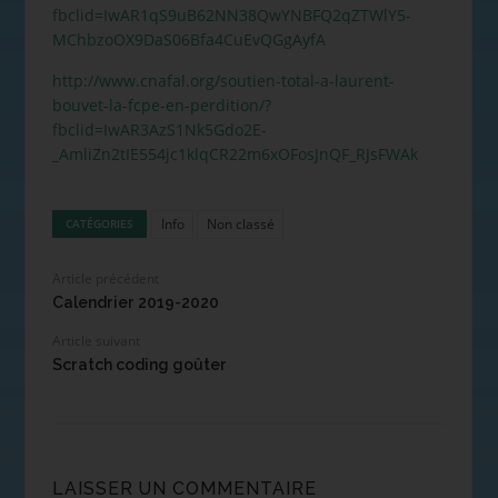
fbclid=IwAR1qS9uB62NN38QwYNBFQ2qZTWlY5-
MChbzoOX9DaS06Bfa4CuEvQGgAyfA
http://www.cnafal.org/soutien-total-a-laurent-
bouvet-la-fcpe-en-perdition/?
fbclid=IwAR3AzS1Nk5Gdo2E-
_AmliZn2tIE554jc1klqCR22m6xOFosJnQF_RJsFWAk
Info
Non classé
CATÉGORIES
Article précédent
Calendrier 2019-2020
Article suivant
Scratch coding goûter
LAISSER UN COMMENTAIRE