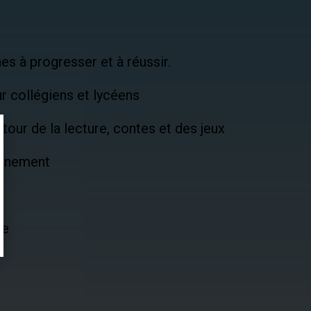
es à progresser et à réussir.
r collégiens et lycéens
tour de la lecture, contes et des jeux
ronnement
s
le