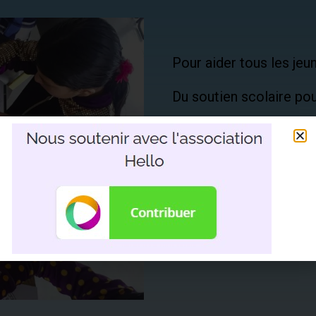
Pour aider tous les jeun
Du soutien scolaire pou
Accueils des enfants au
Initiation à l’envi
Sorties culturelles
Sorties récréative
Vacances en famil