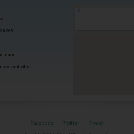
re
636269
ail.com
on des activités
Facebook
Twitter
E-mail