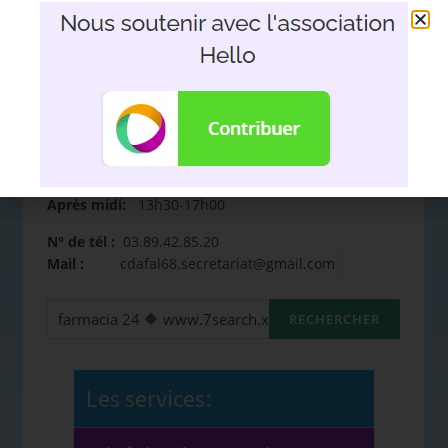
Exposition
immersive sur des portraits
(vidéo)
==>
"
La Fabrique des Mômes
"
Retrouvez-nous
3 Rue Georges Risler, 68100 Mulhouse
Du lundi au vendredi
Matin:
08h30-12h00
Après midi:
13h30-17h00
N° de tél :
03.89.42.85.20
Mail :
cdafal68.secretariat@gmail.com