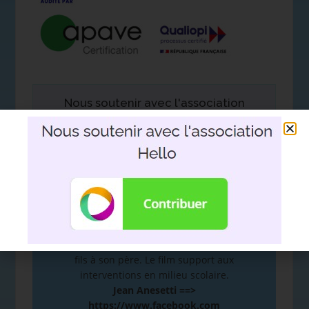
Nous soutenir avec l'association
Hello
DEVOIR DE MÉMOIRE
:
De la mémoire à la plume. Hommage d’un
fils à son père. Le film support aux
interventions en milieu scolaire.
Jean Anesetti ==>
https://www.facebook.com