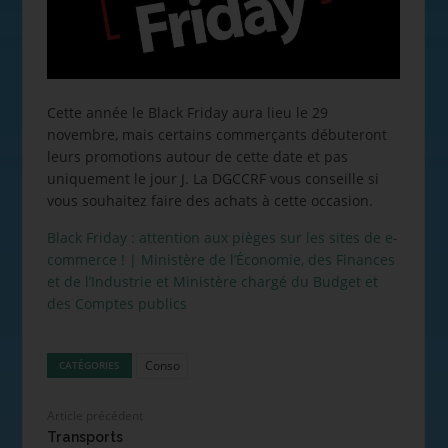
Cette année le Black Friday aura lieu le 29
novembre, mais certains commerçants débuteront
leurs promotions autour de cette date et pas
uniquement le jour J. La DGCCRF vous conseille si
vous souhaitez faire des achats à cette occasion.
Black Friday : attention aux pièges sur les sites de e-
commerce ! | Ministère de l’Économie, des Finances
et de l’Industrie et Ministère chargé du Budget et
des Comptes publics
Conso
CATÉGORIES
Article précédent
Transports